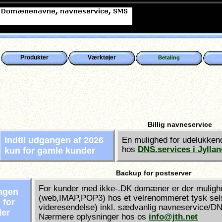
Produkter
Værktøjer
Betaling
Billig navneservice
Indtil udgangen af 2026
En mulighed for udelukken
hos
DNS.services i Jyllan
kun for gamle kunder
Backup for postserver
For kunder med ikke-.DK domæner er der mulighe
angen
(web,IMAP,POP3) hos et velrenommeret tysk sels
 for
videresendelse) inkl. sædvanlig navneservice/D
der
Nærmere oplysninger hos os
info@jth.net