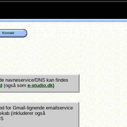
Kontakt
de navneservice/DNS kan findes
d
(også som
e-studio.dk)
d for Gmail-lignende emailservice
kab (inkluderer også
NS