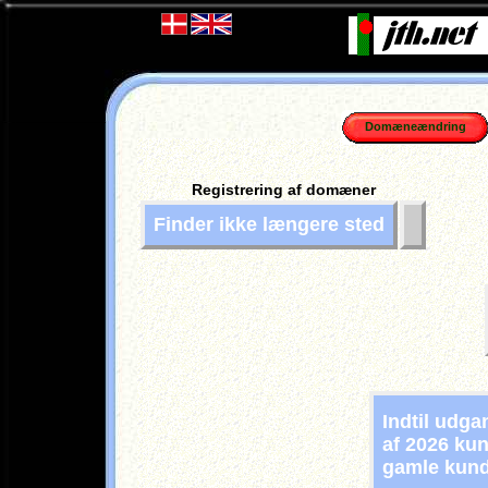
Domæneændring
Registrering af domæner
Finder ikke længere sted
Indtil udg
af 2026 kun
gamle kun